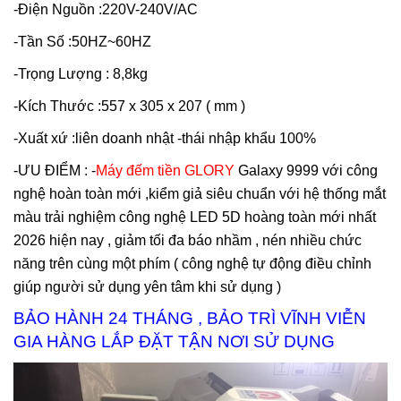
-Điện Nguồn :220V-240V/AC
-Tần Số :50HZ~60HZ
-Trọng Lượng : 8,8kg
-Kích Thước :557 x 305 x 207 ( mm )
-Xuất xứ :liên doanh nhật -thái nhập khẩu 100%
-ƯU ĐIỂM : -
Máy đếm tiền GLORY
Galaxy 9999 với công
nghệ hoàn toàn mới ,kiểm giả siêu chuẩn với hệ thống mắt
màu trải nghiệm công nghệ LED 5D hoàng toàn mới nhất
2026 hiện nay , giảm tối đa báo nhầm , nén nhiều chức
năng trên cùng một phím ( công nghệ tự động điều chỉnh
giúp người sử dụng yên tâm khi sử dụng )
BẢO HÀNH 24 THÁNG , BẢO TRÌ VĨNH VIỄN
GIA HÀNG LẮP ĐẶT TẬN NƠI SỬ DỤNG