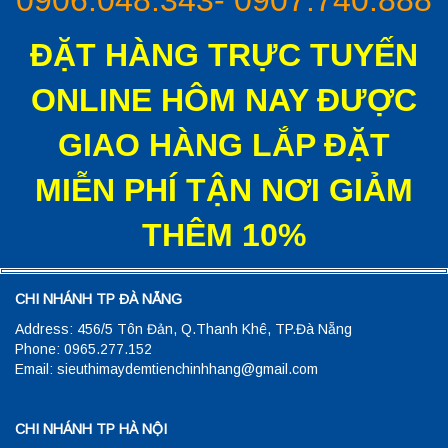
0906.048.343- 0907.740.888
ĐẶT HÀNG TRỰC TUYẾN
ONLINE HÔM NAY ĐƯỢC
GIAO HÀNG LẮP ĐẶT
MIỄN PHÍ TẬN NƠI GIẢM
THÊM 10%
CHI NHÁNH TP ĐÀ NẴNG
Address: 456/5 Tôn Đản, Q.Thanh Khê, TP.Đà Nẵng
Phone: 0965.277.152
Email: sieuthimaydemtienchinhhang@gmail.com
CHI NHÁNH TP HÀ NỘI