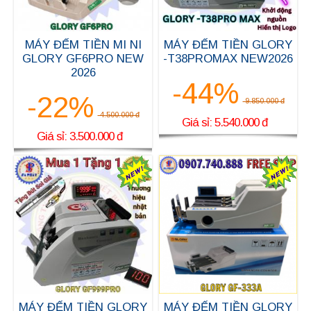
MÁY ĐẾM TIỀN MI NI
MÁY ĐẾM TIỀN GLORY
GLORY GF6PRO NEW
-T38PROMAX NEW2026
2026
-44%
-22%
9.850.000 đ
4.500.000 đ
Giá sỉ: 5.540.000 đ
Giá sỉ: 3.500.000 đ
MÁY ĐẾM TIỀN GLORY
MÁY ĐẾM TIỀN GLORY