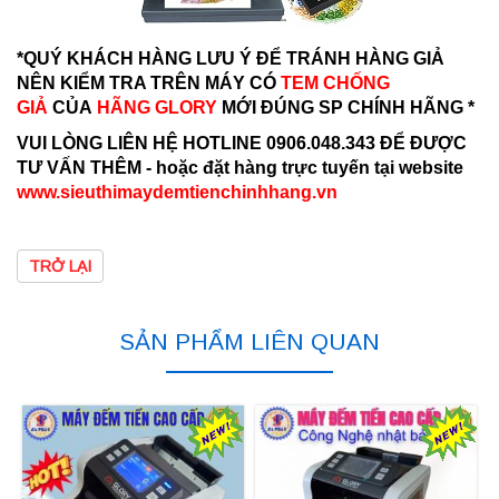
*QUÝ KHÁCH HÀNG LƯU Ý ĐỂ TRÁNH HÀNG GIẢ
NÊN KIỂM TRA TRÊN MÁY CÓ
TEM CHỐNG
GIẢ
CỦA
HÃNG GLORY
MỚI ĐÚNG SP CHÍNH HÃNG *
VUI LÒNG LIÊN HỆ HOTLINE 0906.048.343 ĐỂ ĐƯỢC
TƯ VẤN THÊM - hoặc đặt hàng trực tuyến tại website
www.sieuthimaydemtienchinhhang.vn
TRỞ LẠI
SẢN PHẨM LIÊN QUAN