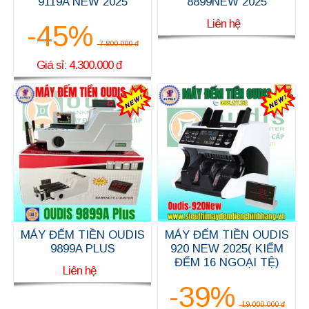
9119A NEW 2025
8899NEW 2025
Liên hệ
-45%
7.800.000 đ
Giá sỉ: 4.300.000 đ
MÁY ĐẾM TIỀN OUDIS
MÁY ĐẾM TIỀN OUDIS
9899A PLUS
920 NEW 2025( KIỂM
ĐẾM 16 NGOẠI TỆ)
Liên hệ
-39%
19.000.000 đ