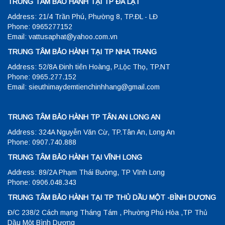
TRUNG TÂM BẢO HÀNH TẠI TP ĐÀ LẠT
Address: 21/4 Trần Phú, Phường 8, TP.ĐL - LĐ
Phone: 0965277152
Email: vattusaphat@yahoo.com.vn
TRUNG TÂM BẢO HÀNH TẠI TP NHA TRANG
Address: 52/8A Đinh tiên Hoàng, P.Lộc Thọ, TP.NT
Phone: 0965.277.152
Email: sieuthimaydemtienchinhhang@gmail.com
TRUNG TÂM BẢO HÀNH TP TÂN AN LONG AN
Address: 324A Nguyễn Văn Cừ, TP.Tân An, Long An
Phone: 0907.740.888
TRUNG TÂM BẢO HÀNH TẠI VĨNH LONG
Address: 89/2A Phạm Thái Bường, TP Vĩnh Long
Phone: 0906.048.343
TRUNG TÂM BẢO HÀNH TẠI TP THỦ DẦU MỘT -BÌNH DƯƠNG
Đ/C 238/2 Cách mạng Tháng Tám , Phường Phú Hòa ,TP Thủ
Dầu Một Bình Dương