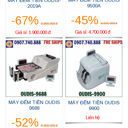
MÁY ĐẾM TIỀN OUDIS
MÁY ĐẾM TIỀN OUDIS-
9500A
2019A
-45%
-67%
8.500.000 đ
5.800.000 đ
Giá sỉ: 4.700.000 đ
Giá sỉ: 1.900.000 đ
MÁY ĐẾM TIỀN OUDIS
MÁY ĐẾM TIỀN OUDIS
9688
9900
Liên hệ
-52%
5.800.000 đ