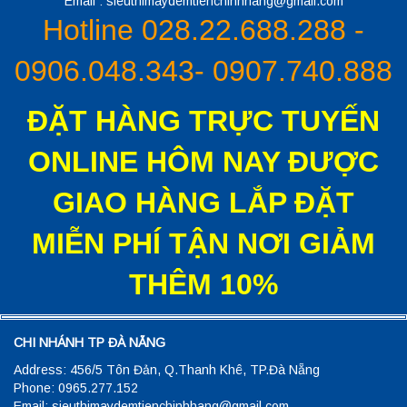
Email : sieuthimaydemtienchinhhang@gmail.com
Hotline 028.22.688.288 -
0906.048.343- 0907.740.888
ĐẶT HÀNG TRỰC TUYẾN
ONLINE HÔM NAY ĐƯỢC
GIAO HÀNG LẮP ĐẶT
MIỄN PHÍ TẬN NƠI GIẢM
THÊM 10%
CHI NHÁNH TP ĐÀ NẴNG
Address: 456/5 Tôn Đản, Q.Thanh Khê, TP.Đà Nẵng
Phone: 0965.277.152
Email: sieuthimaydemtienchinhhang@gmail.com