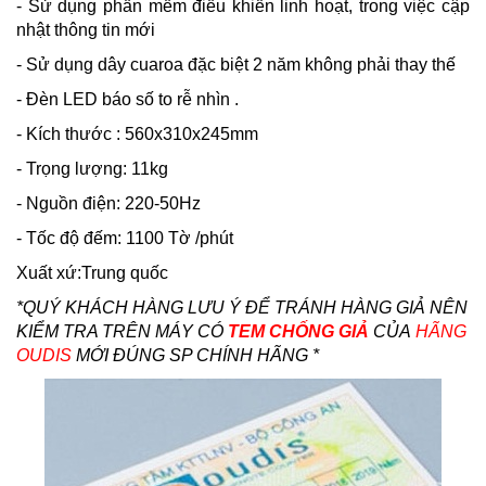
- Sử dụng phần mềm điều khiển linh hoạt, trong việc cập
nhật thông tin mới
- Sử dụng dây cuaroa đặc biệt 2 năm không phải thay thế
- Đèn LED báo số to rễ nhìn .
- Kích thước : 560x310x245mm
- Trọng lượng: 11kg
- Nguồn điện: 220-50Hz
- Tốc độ đếm: 1100 Tờ /phút
Xuất xứ:Trung quốc
*QUÝ KHÁCH HÀNG LƯU Ý ĐỂ TRÁNH HÀNG GIẢ NÊN
KIỂM TRA TRÊN MÁY CÓ
TEM CHỐNG GIẢ
CỦA
HÃNG
OUDIS
MỚI ĐÚNG SP CHÍNH HÃNG *