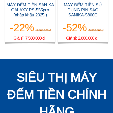
MÁY ĐẾM TIỀN SANIKA
MÁY ĐẾM TIỀN SỬ
GALAXY PS-555pro
DỤNG PIN SẠC
(nhập khẩu 2025 )
SANIKA-5800C
-22%
-52%
9.560.000 đ
5.800.000 đ
Giá sỉ: 7.500.000 đ
Giá sỉ: 2.800.000 đ
SIÊU THỊ MÁY
ĐẾM TIỀN CHÍNH
HÃNG