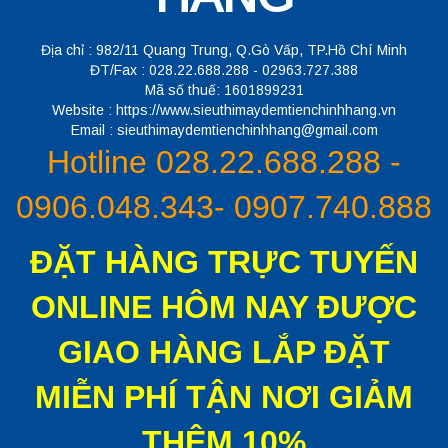
Địa chỉ : 982/11 Quang Trung, Q.Gò Vấp, TP.Hồ Chí Minh
ĐT/Fax : 028.22.688.288 - 02963.727.388
Mã số thuế: 1601899231
Website : https://www.sieuthimaydemtienchinhhang.vn
Email : sieuthimaydemtienchinhhang@gmail.com
Hotline 028.22.688.288 -
0906.048.343- 0907.740.888
ĐẶT HÀNG TRỰC TUYẾN
ONLINE HÔM NAY ĐƯỢC
GIAO HÀNG LẮP ĐẶT
MIỄN PHÍ TẬN NƠI GIẢM
THÊM 10%