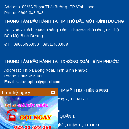
Address: 89/2A Phạm Thái Bường, TP Vĩnh Long
Phone: 0906.048.343
TRUNG TÂM BẢO HÀNH TẠI TP THỦ DẦU MỘT -BÌNH DƯƠNG
Đ/C 238/2 Cách mạng Tháng Tám , Phường Phú Hòa ,TP Thủ
Dầu Một Bình Dương
ĐT : 0906.496.080 - 0981.460.008
TRUNG TÂM BẢO HÀNH TẠI TX ĐỒNG XOÀI - BÌNH PHƯỚC
Address: Thị xã Đồng Xoài, Tỉnh Bình Phước
Phone: 0906.496.080
Email: vattusaphat@gmail.com
TRUNG TÂM BẢO HÀNH TẠI TP MỸ THO -TIỀN GIANG
Liên hệ ngay
Đ/C: 23/1 Hùng Vương , Phường 2, TP. MT-TG
ĐT: 0906048343
Email: vattusaphat@gmail.com
TRUNG TÂM BẢO HÀNH TẠI QUẬN 1
Address: 26 Lê Lợi , P.Bến Nghé , Quận 1 , TP.HCM