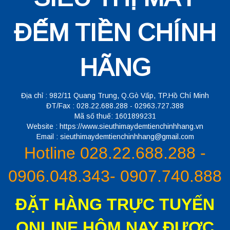
ĐẾM TIỀN CHÍNH
HÃNG
Địa chỉ : 982/11 Quang Trung, Q.Gò Vấp, TP.Hồ Chí Minh
ĐT/Fax : 028.22.688.288 - 02963.727.388
Mã số thuế: 1601899231
Website : https://www.sieuthimaydemtienchinhhang.vn
Email : sieuthimaydemtienchinhhang@gmail.com
Hotline 028.22.688.288 -
0906.048.343- 0907.740.888
ĐẶT HÀNG TRỰC TUYẾN
ONLINE HÔM NAY ĐƯỢC