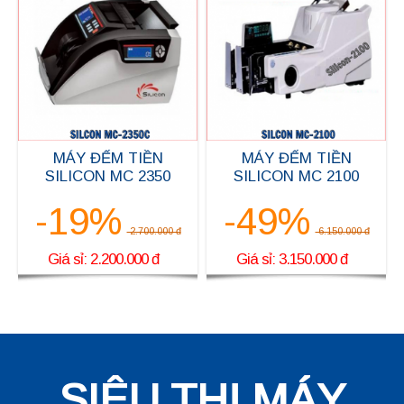
MÁY ĐẾM TIỀN
MÁY ĐẾM TIỀN
SILICON MC 2350
SILICON MC 2100
-19%
-49%
2.700.000 đ
6.150.000 đ
Giá sỉ: 2.200.000 đ
Giá sỉ: 3.150.000 đ
SIÊU THỊ MÁY