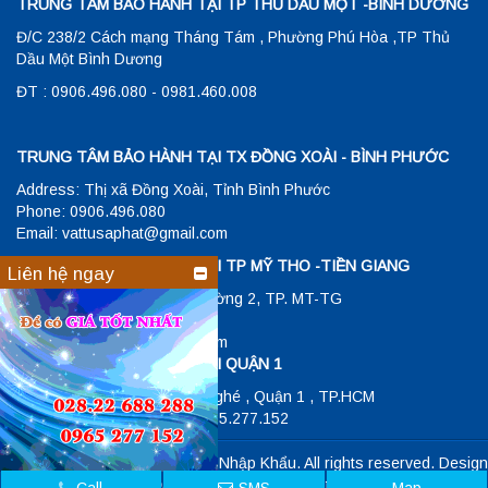
TRUNG TÂM BẢO HÀNH TẠI TP THỦ DẦU MỘT -BÌNH DƯƠNG
Đ/C 238/2 Cách mạng Tháng Tám , Phường Phú Hòa ,TP Thủ
Dầu Một Bình Dương
ĐT : 0906.496.080 - 0981.460.008
TRUNG TÂM BẢO HÀNH TẠI TX ĐỒNG XOÀI - BÌNH PHƯỚC
Address: Thị xã Đồng Xoài, Tỉnh Bình Phước
Phone: 0906.496.080
Email: vattusaphat@gmail.com
TRUNG TÂM BẢO HÀNH TẠI TP MỸ THO -TIỀN GIANG
Liên hệ ngay
Đ/C: 23/1 Hùng Vương , Phường 2, TP. MT-TG
ĐT: 0906048343
Email: vattusaphat@gmail.com
TRUNG TÂM BẢO HÀNH TẠI QUẬN 1
Address: 26 Lê Lợi , P.Bến Nghé , Quận 1 , TP.HCM
Phone: 028.22.688.288 - 0965.277.152
Copyright © Siêu Thị Điện Máy Nhập Khẩu. All rights reserved. Design
by
NAM BO VN
.
Đang trực tuyến: 5
Tổng truy cập: 1135387