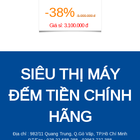
-38%
5.000.000 đ
Giá sỉ: 3.100.000 đ
SIÊU THỊ MÁY
ĐẾM TIỀN CHÍNH
HÃNG
Địa chỉ : 982/11 Quang Trung, Q.Gò Vấp, TP.Hồ Chí Minh