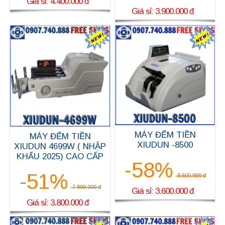
Giá sỉ: 4.400.000 đ
Giá sỉ: 3.900.000 đ
MÁY ĐẾM TIỀN
MÁY ĐẾM TIỀN
XIUDUN -8500
XIUDUN 4699W ( NHẬP
KHẨU 2025) CAO CẤP
-58%
-51%
8.600.000 đ
7.800.000 đ
Giá sỉ: 3.600.000 đ
Giá sỉ: 3.800.000 đ