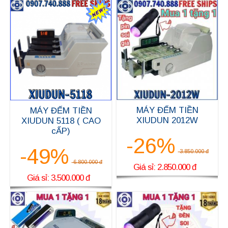
MÁY ĐẾM TIỀN
MÁY ĐẾM TIỀN
XIUDUN 2012W
XIUDUN 5118 ( CAO
cẤP)
-26%
-49%
3.850.000 đ
6.800.000 đ
Giá sỉ: 2.850.000 đ
Giá sỉ: 3.500.000 đ