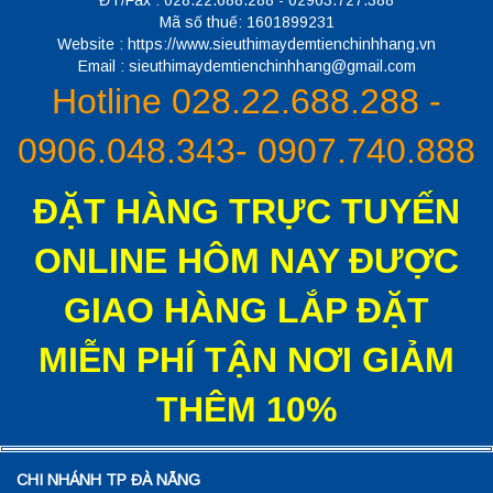
ĐT/Fax : 028.22.688.288 - 02963.727.388
Mã số thuế: 1601899231
Website : https://www.sieuthimaydemtienchinhhang.vn
Email : sieuthimaydemtienchinhhang@gmail.com
Hotline 028.22.688.288 -
0906.048.343- 0907.740.888
ĐẶT HÀNG TRỰC TUYẾN
ONLINE HÔM NAY ĐƯỢC
GIAO HÀNG LẮP ĐẶT
MIỄN PHÍ TẬN NƠI GIẢM
THÊM 10%
CHI NHÁNH TP ĐÀ NẴNG