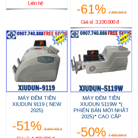
Liên hệ
-61%
7.900.000 đ
Giá sỉ: 3.100.000 đ
MÁY ĐẾM TIỀN
MÁY ĐẾM TIỀN
XIUDUN 5119W *(
XIUDUN 9119 ( NEW
PHIÊN BẢN MỚI NHẤT
2025)
2025)* CAO CẤP
-51%
-50%
8.900.000 đ
7.800.000 đ