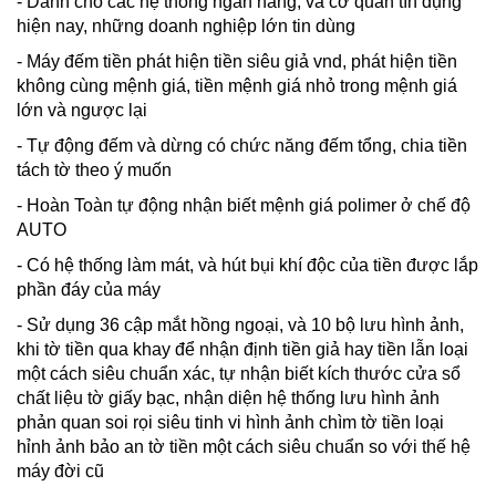
- Dành cho các hệ thống ngân hàng, và cơ quan tín dụng
hiện nay, những doanh nghiệp lớn tin dùng
- Máy đếm tiền phát hiện tiền siêu giả vnd, phát hiện tiền
không cùng mệnh giá, tiền mệnh giá nhỏ trong mệnh giá
lớn và ngược lại
- Tự động đếm và dừng có chức năng đếm tổng, chia tiền
tách tờ theo ý muốn
- Hoàn Toàn tự động nhận biết mệnh giá polimer ở chế độ
AUTO
- Có hệ thống làm mát, và hút bụi khí độc của tiền được lắp
phần đáy của máy
- Sử dụng 36 cập mắt hồng ngoại, và 10 bộ lưu hình ảnh,
khi tờ tiền qua khay để nhận định tiền giả hay tiền lẫn loại
một cách siêu chuẩn xác, tự nhận biết kích thước cửa sổ
chất liệu tờ giấy bạc, nhận diện hệ thống lưu hình ảnh
phản quan soi rọi siêu tinh vi hình ảnh chìm tờ tiền loại
hỉnh ảnh bảo an tờ tiền một cách siêu chuẩn so với thế hệ
máy đời cũ